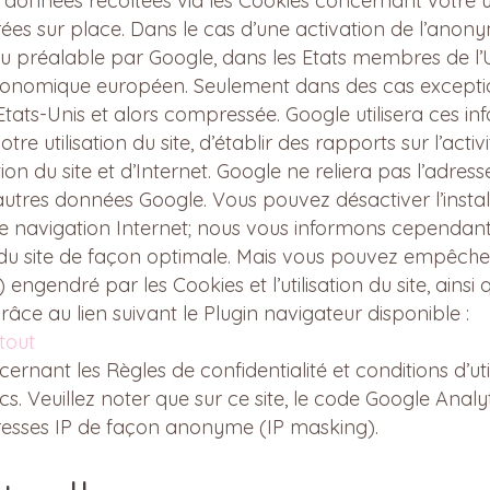
 Les données récoltées via les Cookies concernant votre u
s sur place. Dans le cas d’une activation de l’anonymis
au préalable par Google, dans les Etats membres de l
conomique européen. Seulement dans des cas exception
tats-Unis et alors compressée. Google utilisera ces i
tre utilisation du site, d’établir des rapports sur l’activi
sation du site et d’Internet. Google ne reliera pas l’adr
utres données Google. Vous pouvez désactiver l’installa
e navigation Internet; nous vous informons cependant q
s du site de façon optimale. Mais vous pouvez empêch
 engendré par les Cookies et l’utilisation du site, ainsi
râce au lien suivant le Plugin navigateur disponible :
tout
rnant les Règles de confidentialité et conditions d’uti
s. Veuillez noter que sur ce site, le code Google Analy
adresses IP de façon anonyme (IP masking).