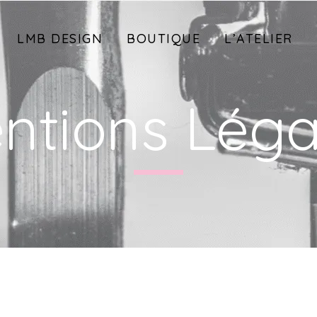
LMB DESIGN
BOUTIQUE
L’ATELIER
ntions Léga