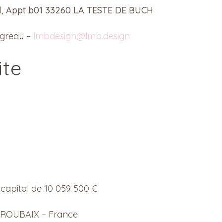
ital, Appt b01 33260 LA TESTE DE BUCH
Bogreau –
lmbdesign@lmb.design
ite
 capital de 10 059 500 €
00 ROUBAIX – France