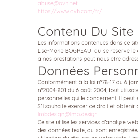
abuse@ovh.net
https://www.ovh.com/fr/
Contenu Du Site
Les informations contenues dans ce site
Lise-Marie BOGREAU
qui se réserve le 
à nos prestations peut nous être adres
Données Personn
Conformément à la loi n°78-17 du 6 janvie
n°2004-801 du 6 août 2004, tout utilisat
personnelles qui le concernent. Il peu
S’il souhaite exercer ce droit et obteni
lmbdesign@lmb.design
.
Ce site utilise les services d’analyse we
des données texte, qui sont enregistrée