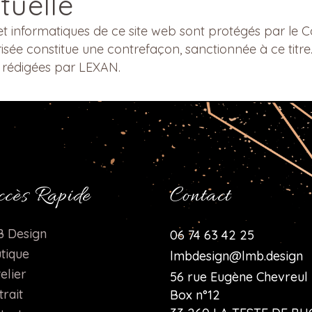
tuelle
et informatiques de ce site web sont protégés par le Co
sée constitue une contrefaçon, sanctionnée à ce titre
é rédigées par LEXAN.
cès Rapide
Contact
 Design
06 74 63 42 25
tique
lmbdesign@lmb.design
elier
56 rue Eugène Chevreul
trait
Box n°12