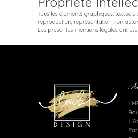
Propriété Intellec
Tous les éléments graphiques, textuels 
reproduction, représentation non autori
Les présentes mentions légales ont ét
Ac
LMB
Bou
L’At
Por