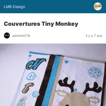
LMB Design
Couvertures Tiny Monkey
admin6578
il y a 7 ans